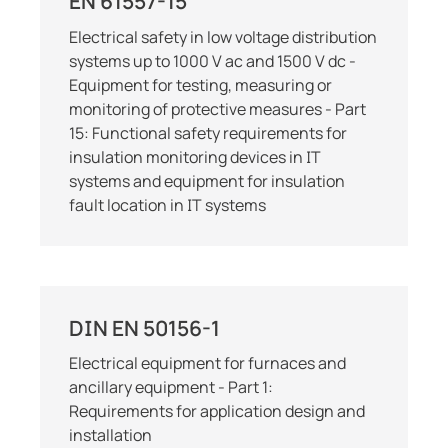
EN 61557-15
Electrical safety in low voltage distribution
systems up to 1000 V ac and 1500 V dc -
Equipment for testing, measuring or
monitoring of protective measures - Part
15: Functional safety requirements for
insulation monitoring devices in IT
systems and equipment for insulation
fault location in IT systems
DIN EN 50156-1
Electrical equipment for furnaces and
ancillary equipment - Part 1:
Requirements for application design and
installation