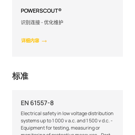
POWERSCOUT®
识别连接 - 优化维护
详细内容
标准
EN 61557-8
Electrical safety in low voltage distribution
systems up to 1 000 v a.c. and 1 500 v d.c. -
Equipment for testing, measuring or