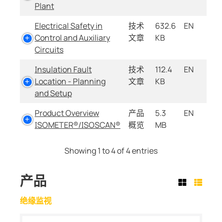
Plant
Electrical Safety in
技术
632.6
EN
Control and Auxiliary
文章
KB
Circuits
Insulation Fault
技术
112.4
EN
Location - Planning
文章
KB
and Setup
Product Overview
产品
5.3
EN
ISOMETER®/ISOSCAN®
概览
MB
Showing 1 to 4 of 4 entries
产品
绝缘监视