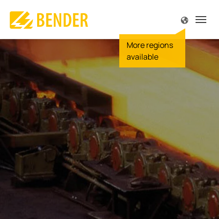
源
源
源
源
源
源
解
解
解
解
解
解
解
解
解
解
解
专
专
服
公
产品介绍
解决方案
专业技术
服务与支持
公司简介
联系方式
概述
概述
概述 
概述 
概述 
概述 
概述 
概述 
概述 
概述 
概述 
概述 
概述 
概述 
概述 
监视
和设备工程
规范
支持
我们
尔中国
驱动
手术
陆上
太阳
电站
便携
船舶
车辆
在车
供电
露天
火灾
IT系
故障
Futur
故障定位
工程、门诊手术
文献
责任
尔全球
食品
显示
海上
风能
变电
内置
港口
信号
充电
服务
深度
TN-S
理念
电流监视
 天然气
刊 MONITOR
尔全球
汽车
主配
水下
热电
维护
大楼
充电
空调
冶炼
高电
历史
质量
生能源
研讨会
机会
起重
安全
运输
保养
控制
离线
和监视继电器
电网
机器
服务
炼油
服务
BB总
发电
感应
维修
POWE