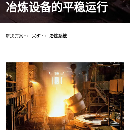
冶炼设备的平稳运行
控制面板
和港口
和合作伙伴
机械
备和IPS
工程
汽车
解决方案
采矿
冶炼系统
互感器
中心
机械和设备工程
露天采矿的
医院工程、门诊手术
深度开采
组件
石油, 天然气
冶炼系统
控制器
可再生能源
公共电网
移动发电
船舶和港口
铁路
电动汽车
数据中心