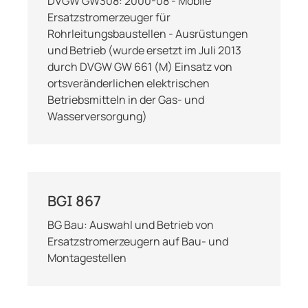
DVGW GW308: 2000-08 - Mobile
Ersatzstromerzeuger für
Rohrleitungsbaustellen - Ausrüstungen
und Betrieb (wurde ersetzt im Juli 2013
durch DVGW GW 661 (M) Einsatz von
ortsveränderlichen elektrischen
Betriebsmitteln in der Gas- und
Wasserversorgung)
BGI 867
BG Bau: Auswahl und Betrieb von
Ersatzstromerzeugern auf Bau- und
Montagestellen