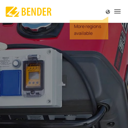
源
源
源
源
源
源
解
解
解
解
解
解
解
解
解
解
解
专
专
服
公
产品介绍
解决方案
专业技术
服务与支持
公司简介
联系方式
概述
概述
概述 
概述 
概述 
概述 
概述 
概述 
概述 
概述 
概述 
概述 
概述 
概述 
概述 
监视
和设备工程
规范
支持
我们
尔中国
驱动
手术
陆上
太阳
电站
便携
船舶
车辆
在车
供电
露天
火灾
IT系
故障
Futur
故障定位
工程、门诊手术
文献
责任
尔全球
食品
显示
海上
风能
变电
内置
港口
信号
充电
服务
深度
TN-S
理念
电流监视
 天然气
刊 MONITOR
尔全球
汽车
主配
水下
热电
维护
大楼
充电
空调
冶炼
高电
历史
质量
生能源
研讨会
机会
起重
安全
运输
保养
控制
离线
和监视继电器
电网
机器
服务
炼油
服务
BB总
发电
感应
维修
POWE