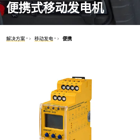
便携式移动发电机
控制面板
和港口
和合作伙伴
机械
备和IPS
工程
汽车
解决方案
移动发电
便携
互感器
中心
机械和设备工程
便携
医院工程、门诊手术
内置
组件
石油, 天然气
控制器
可再生能源
公共电网
移动发电
船舶和港口
铁路
电动汽车
数据中心