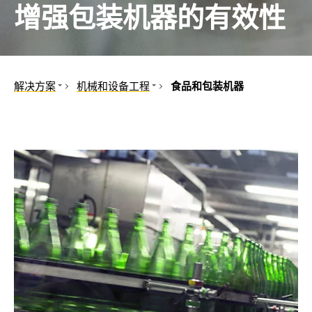
增强包装机器的有效性
控制面板
和港口
和合作伙伴
机械
备和IPS
工程
汽车
解决方案
机械和设备工程
食品和包装机器
互感器
中心
机械和设备工程
驱动和传送技术
医院工程、门诊手术
食品和包装机器
组件
石油, 天然气
汽车工程
控制器
可再生能源
起重机和起重技术
公共电网
机器人和焊接技术
移动发电
感应型加热
船舶和港口
机械工程的其他部门
铁路
电动汽车
数据中心