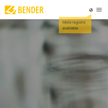
源
源
源
源
源
源
解
解
解
解
解
解
解
解
解
解
解
专
专
服
公
产品介绍
解决方案
专业技术
服务与支持
公司简介
联系方式
概述
概述
概述 
概述 
概述 
概述 
概述 
概述 
概述 
概述 
概述 
概述 
概述 
概述 
概述 
监视
和设备工程
规范
支持
我们
尔中国
驱动
手术
陆上
太阳
电站
便携
船舶
车辆
在车
供电
露天
火灾
IT系
故障
Futur
故障定位
工程、门诊手术
文献
责任
尔全球
食品
显示
海上
风能
变电
内置
港口
信号
充电
服务
深度
TN-S
理念
电流监视
 天然气
刊 MONITOR
尔全球
汽车
主配
水下
热电
维护
大楼
充电
空调
冶炼
高电
历史
质量
生能源
研讨会
机会
起重
安全
运输
保养
控制
离线
和监视继电器
电网
机器
服务
炼油
服务
BB总
发电
感应
维修
POWE