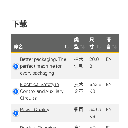
下载
类
尺
语
命名
型
寸
言
Better packaging: The
技术
20.0
EN
perfect machine for
信息
B
every packaging
Electrical Safety in
技术
632.6
EN
Control and Auxiliary
文章
KB
Circuits
Power Quality
彩页
343.3
EN
KB
Product Overview -
产品
4.2
EN