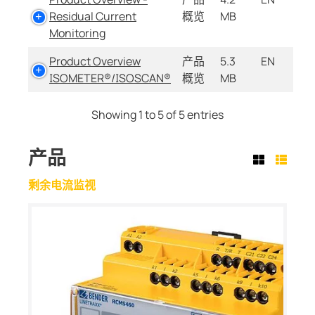
Residual Current
概览
MB
Monitoring
Product Overview
产品
5.3
EN
ISOMETER®/ISOSCAN®
概览
MB
Showing 1 to 5 of 5 entries
产品
剩余电流监视