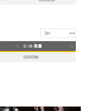
D-/B-数量
D00096