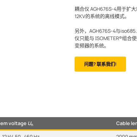
耦合仪 AGH676S-4用于扩大I
12KV的系统的离线模式。
另外，AGH676S-4与iso
仪只能与 ISOMETER®
变频器的系统。
问题? 联系我们!
tem voltage
U
Cable le
n
…12 kV, 50…460 Hz
2000 m