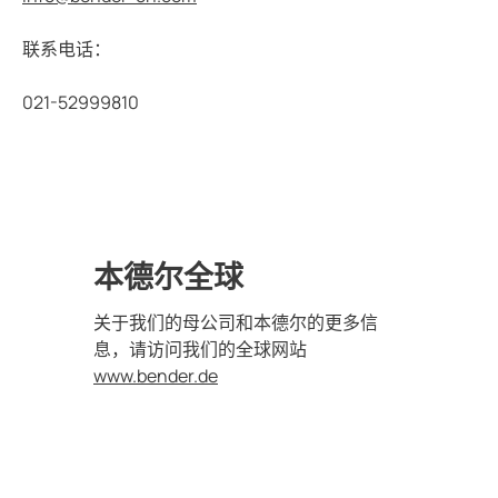
控制面板
和港口
和合作伙伴
机械
联系电话：
备和IPS
021-52999810
工程
汽车
互感器
中心
组件
控制器
本德尔全球
关于我们的母公司和本德尔的更多信
息，请访问我们的全球网站
www.bender.de