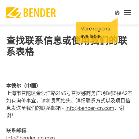
More regions
源
源
源
源
源
源
解
解
解
解
解
解
解
解
解
解
解
专
专
服
公
available
查找联系信息或使用我们的联
产品介绍
解决方案
专业技术
服务与支持
公司简介
联系方式
概述
概述
概述 
概述 
概述 
概述 
概述 
概述 
概述 
概述 
概述 
概述 
概述 
概述 
概述 
系表格
监视
和设备工程
规范
支持
我们
尔中国
驱动
手术
陆上
太阳
电站
便携
船舶
车辆
在车
供电
露天
火灾
IT系
故障
Futur
故障定位
工程、门诊手术
文献
责任
尔全球
食品
显示
海上
风能
变电
内置
港口
信号
充电
服务
深度
TN-S
理念
本德尔（中国）
电流监视
 天然气
刊 MONITOR
尔全球
汽车
主配
水下
热电
维护
大楼
充电
空调
冶炼
高电
历史
上海市普陀区金沙江路2145号普罗娜商务广场B栋5楼A2室
如有询价事宜，请将贵司抬头、详细联系方式以及项目信
质量
生能源
研讨会
机会
起重
安全
运输
保养
控制
离线
息发送至我们的联系邮箱 –
info@bender-cn.com
，谢
谢！
和监视继电器
电网
机器
服务
炼油
服务
BB总
发电
感应
维修
POWE
联系邮箱:
info@
bender-cn.com