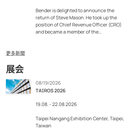
Bender is delighted to announce the
return of Steve Mason. He took up the
position of Chief Revenue Officer (CRO)
and became a member of the…
更多新聞
展会
08/19/2026
TAIROS 2026
19.08. - 22.08.2026
Taipei Nangang Exhibition Center, Taipei,
Taiwan