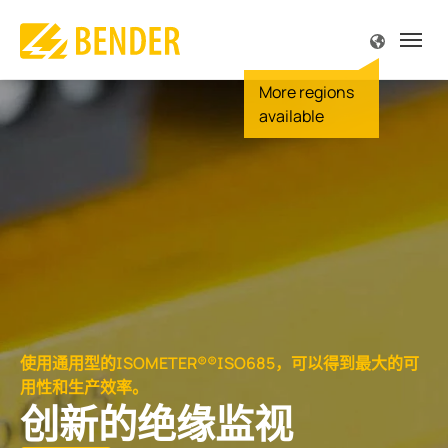
源
源
源
源
源
源
解
解
解
解
解
解
解
解
解
解
解
专
专
服
公
产品介绍
解决方案
专业技术
服务与支持
公司简介
联系方式
概述
概述
概述 
概述 
概述 
概述 
概述 
概述 
概述 
概述 
概述 
概述 
概述 
概述 
概述 
监视
和设备工程
规范
支持
我们
尔中国
驱动
手术
陆上
太阳
电站
便携
船舶
车辆
在车
供电
露天
火灾
IT系
故障
Futur
故障定位
工程、门诊手术
文献
责任
尔全球
食品
显示
海上
风能
变电
内置
港口
信号
充电
服务
深度
TN-S
理念
电流监视
 天然气
刊 MONITOR
尔全球
汽车
主配
水下
热电
维护
大楼
充电
空调
冶炼
高电
历史
质量
生能源
研讨会
机会
起重
安全
运输
保养
控制
离线
使用通用型的ISOMETER®®ISO685，可以得到最大的可
和监视继电器
电网
机器
服务
炼油
服务
BB总
用性和生产效率。
创新的绝缘监视
发电
感应
维修
POWE