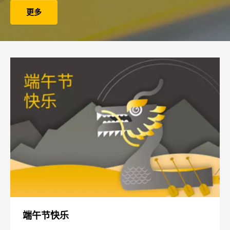
控制面板
和港口
和合作伙伴
机械
更多
备和IPS
工程
汽车
互感器
中心
组件
控制器
Bender Connect