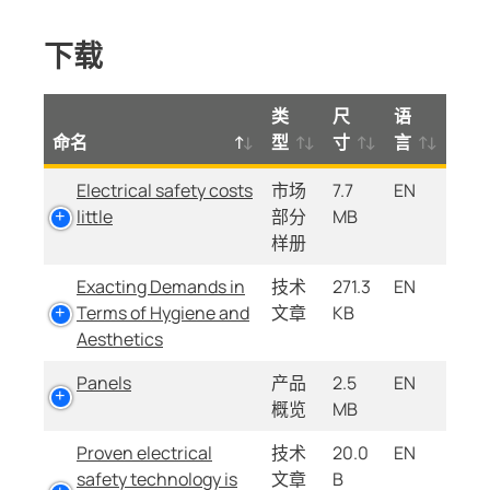
下载
类
尺
语
命名
型
寸
言
Electrical safety costs
市场
7.7
EN
little
部分
MB
样册
Exacting Demands in
技术
271.3
EN
Terms of Hygiene and
文章
KB
Aesthetics
Panels
产品
2.5
EN
概览
MB
Proven electrical
技术
20.0
EN
safety technology is
文章
B