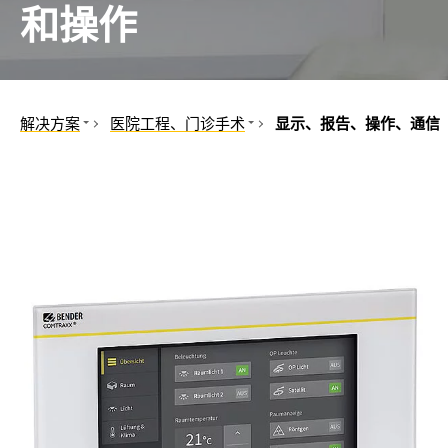
和操作
控制面板
和港口
和合作伙伴
机械
备和IPS
工程
汽车
解决方案
医院工程、门诊手术
显示、报告、操作、通信
互感器
中心
机械和设备工程
手术室
医院工程、门诊手术
显示、报告、操作、通信
组件
石油, 天然气
主配电板
控制器
可再生能源
安全测试仪
公共电网
服务
移动发电
船舶和港口
铁路
电动汽车
数据中心