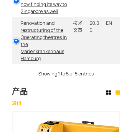
now finding its way to
Singapore as well
Renovation and
技术
20.0
EN
restructuring of the
文章
B
Operating theatres in
the
Marienkrankenhaus
Hamburg
Showing 1 to 5 of 5 entries
产品
通讯