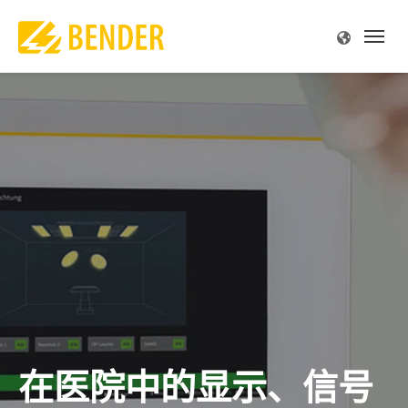
源
源
源
源
源
源
解
解
解
解
解
解
解
解
解
解
解
专
专
服
公
产品介绍
解决方案
专业技术
服务与支持
公司简介
联系方式
概述
概述
概述 
概述 
概述 
概述 
概述 
概述 
概述 
概述 
概述 
概述 
概述 
概述 
概述 
监视
和设备工程
规范
支持
我们
尔中国
驱动
手术
陆上
太阳
电站
便携
船舶
车辆
在车
供电
露天
火灾
IT系
故障
Futur
故障定位
工程、门诊手术
文献
责任
尔全球
食品
显示
海上
风能
变电
内置
港口
信号
充电
服务
深度
TN-S
理念
电流监视
 天然气
刊 MONITOR
尔全球
汽车
主配
水下
热电
维护
大楼
充电
空调
冶炼
高电
历史
质量
生能源
研讨会
机会
起重
安全
运输
保养
控制
离线
和监视继电器
电网
机器
服务
炼油
服务
BB总
在医院中的显示、信号
发电
感应
维修
POWE