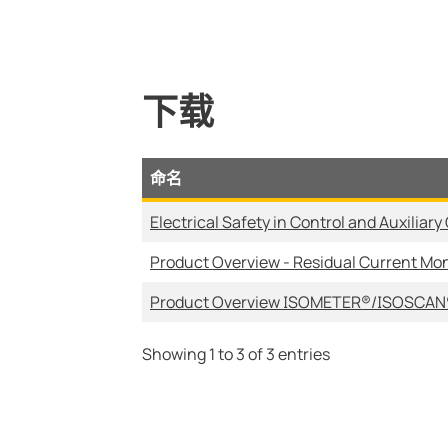
下载
命名
Electrical Safety in Control and Auxiliary 
Product Overview - Residual Current Mon
Product Overview ISOMETER®/ISOSCAN
Showing 1 to 3 of 3 entries