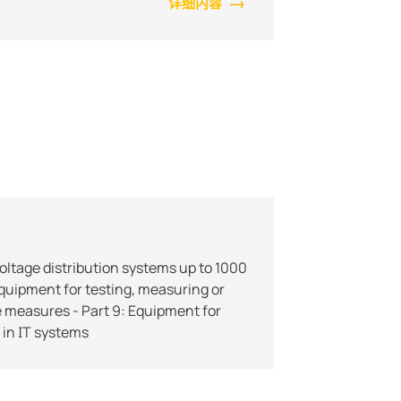
详细内容
 voltage distribution systems up to 1000
 Equipment for testing, measuring or
e measures - Part 9: Equipment for
n in IT systems