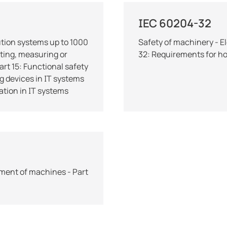
IEC 60204-32
bution systems up to 1000
Safety of machinery - E
sting, measuring or
32: Requirements for h
rt 15: Functional safety
g devices in IT systems
ation in IT systems
pment of machines - Part