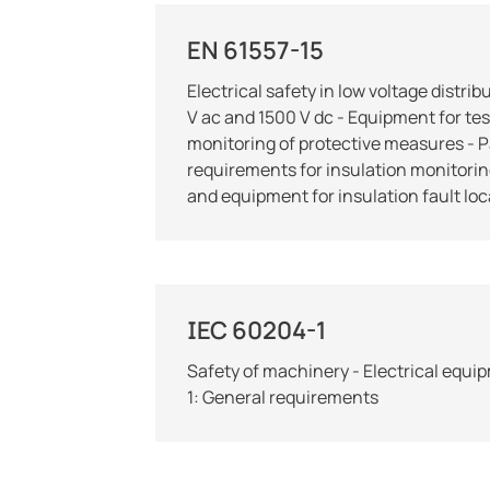
EN 61557-15
Electrical safety in low voltage distri
V ac and 1500 V dc - Equipment for te
monitoring of protective measures - Pa
requirements for insulation monitorin
and equipment for insulation fault loc
IEC 60204-1
Safety of machinery - Electrical equi
1: General requirements