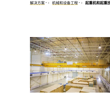
解决方案
机械和设备工程
起重机和起重
机械和设备工程
驱动和传送技术
医院工程、门诊手术
食品和包装机器
石油, 天然气
汽车工程
可再生能源
起重机和起重技术
公共电网
机器人和焊接技术
移动发电
感应型加热
船舶和港口
机械工程的其他部门
铁路
电动汽车
数据中心
采矿