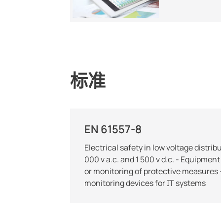
标准
EN 61557-8
Electrical safety in low voltage distrib
000 v a.c. and 1 500 v d.c. - Equipment
or monitoring of protective measures -
monitoring devices for IT systems