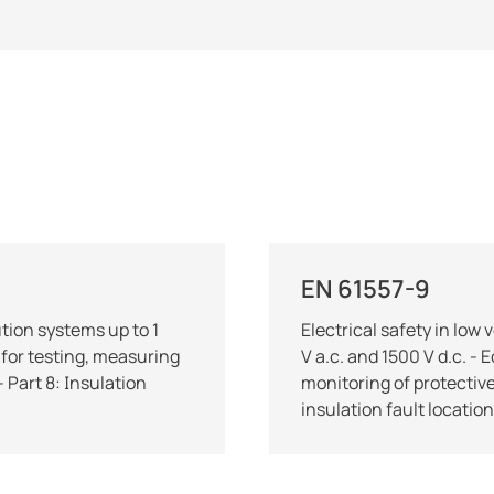
EN 61557-9
ution systems up to 1
Electrical safety in low
 for testing, measuring
V a.c. and 1500 V d.c. -
 Part 8: Insulation
monitoring of protectiv
insulation fault locatio