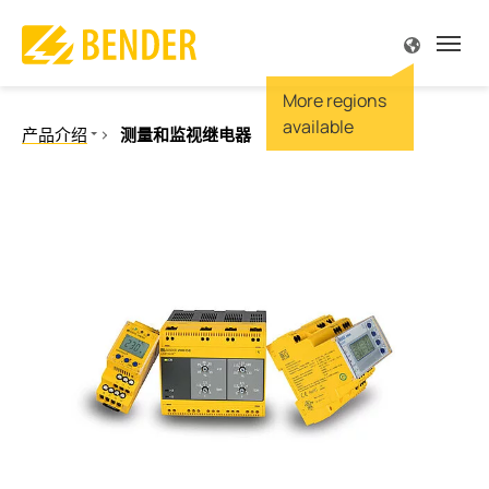
源
源
源
源
源
源
解
解
解
解
解
解
解
解
解
解
解
专
专
服
公
产品介绍
测量和监视继电器
产品介绍
解决方案
专业技术
服务与支持
公司简介
联系方式
概述
概述
概述 
概述 
概述 
概述 
概述 
概述 
概述 
概述 
概述 
概述 
概述 
概述 
概述 
绝缘监视
绝缘故障定位
监视
和设备工程
规范
支持
我们
尔中国
驱动
手术
陆上
太阳
电站
便携
船舶
车辆
在车
供电
露天
火灾
IT系
故障
Futur
剩余电流监视
故障定位
工程、门诊手术
文献
责任
尔全球
食品
显示
海上
风能
变电
内置
港口
信号
充电
服务
深度
TN-S
理念
电力质量
测量和监视继电器
电流监视
 天然气
刊 MONITOR
尔全球
汽车
主配
水下
热电
维护
大楼
充电
空调
冶炼
高电
历史
通讯
质量
生能源
研讨会
机会
起重
安全
运输
保养
控制
离线
操作控制面板
开关设备和IPS
和监视继电器
电网
机器
服务
炼油
服务
BB总
测试工程
发电
感应
维修
POWE
电流互感器