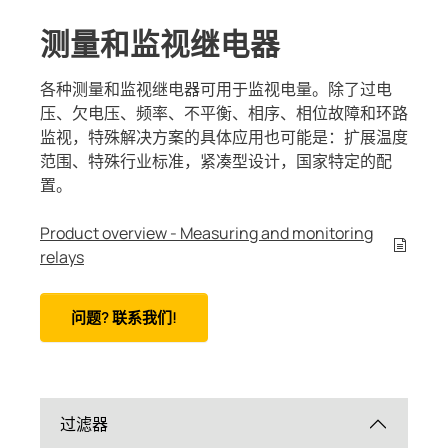
系统组件
控制面板
和港口
和合作伙伴
机械
测量和监视继电器
充电控制器
备和IPS
各种测量和监视继电器可用于监视电量。除了过电
工程
汽车
压、欠电压、频率、不平衡、相序、相位故障和环路
监视，特殊解决方案的具体应用也可能是：扩展温度
互感器
中心
范围、特殊行业标准，紧凑型设计，国家特定的配
置。
组件
Product overview - Measuring and monitoring
控制器
relays
问题? 联系我们!
过滤器