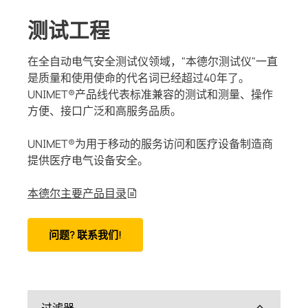
系统组件
控制面板
和港口
和合作伙伴
机械
测试工程
充电控制器
备和IPS
在全自动电气安全测试仪领域，"本德尔测试仪"一直
工程
汽车
是质量和使用使命的代名词已经超过40年了。
UNIMET®产品线代表标准兼容的测试和测量、操作
互感器
中心
方便、接口广泛和高服务品质。
组件
UNIMET®为用于移动的服务访问和医疗设备制造商
提供医疗电气设备安全。
控制器
本德尔主要产品目录
问题? 联系我们!