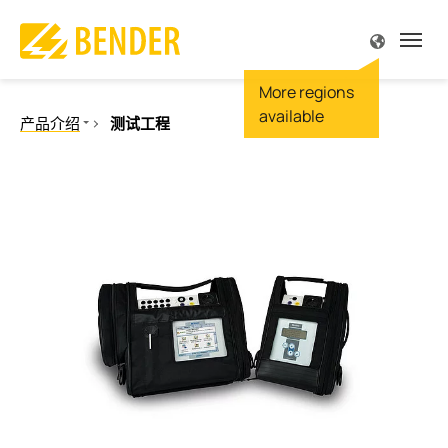
源
源
源
源
源
源
解
解
解
解
解
解
解
解
解
解
解
专
专
服
公
产品介绍
测试工程
产品介绍
解决方案
专业技术
服务与支持
公司简介
联系方式
概述
概述
概述 
概述 
概述 
概述 
概述 
概述 
概述 
概述 
概述 
概述 
概述 
概述 
概述 
绝缘监视
绝缘故障定位
监视
和设备工程
规范
支持
我们
尔中国
驱动
手术
陆上
太阳
电站
便携
船舶
车辆
在车
供电
露天
火灾
IT系
故障
Futur
剩余电流监视
故障定位
工程、门诊手术
文献
责任
尔全球
食品
显示
海上
风能
变电
内置
港口
信号
充电
服务
深度
TN-S
理念
电力质量
测量和监视继电器
电流监视
 天然气
刊 MONITOR
尔全球
汽车
主配
水下
热电
维护
大楼
充电
空调
冶炼
高电
历史
通讯
质量
生能源
研讨会
机会
起重
安全
运输
保养
控制
离线
操作控制面板
开关设备和IPS
和监视继电器
电网
机器
服务
炼油
服务
BB总
测试工程
发电
感应
维修
POWE
电流互感器