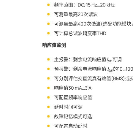
频率范围：DC, 15 Hz…20 kHz
可测量最高20次谐波
可测量最高400次谐波(选配功能模块 A
可计算总谐波畸变率THD
响应值监测
主报警：剩余电流响应值
I
可调
Δn
预报警：剩余电流响应值
I
的10…10
Δn
可分别评估交直流真有效值(RMS)或
响应值30 mA…3 A
可配置频率响应值
延时时间可调
故障记忆模式可选
可配置启动延时