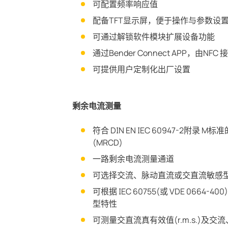
可配置频率响应值
配备TFT显示屏，便于操作与参数设置 (M
可通过解锁软件模块扩展设备功能
通过Bender Connect APP，由N
可提供用户定制化出厂设置
剩余电流测量
符合 DIN EN IEC 60947-2附录
(MRCD)
一路剩余电流测量通道
可选择交流、脉动直流或交直流敏感
可根据 IEC 60755(或 VDE 0664-40
型特性
可测量交直流真有效值(r.m.s.)及交