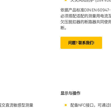
火灾风险防护 (DIN VDE 0
依据产品标准DIN EN 60
必须搭配适配的测量用电流互感器(
欠压脱扣器的断路器共同使用；
断。
问题? 联系我们!
显示与操作
或交直流敏感型测量
配备NFC接口，可通过Ben