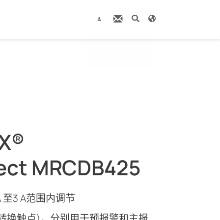
X®
ect MRCDB425
 至3 A范围内调节
转换触点)，分别用于预报警和主报