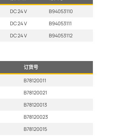
DC 24 V
B94053110
DC 24 V
B94053111
DC 24 V
B94053112
订货号
B78120011
B78120021
B78120013
B78120023
B78120015