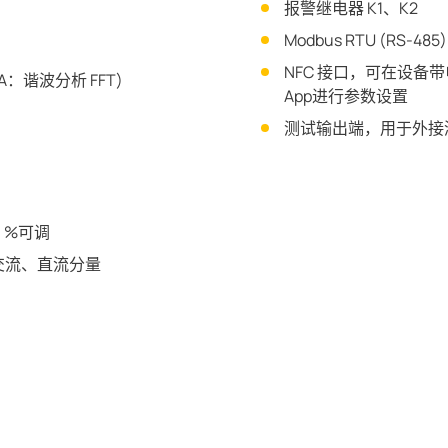
报警继电器 K1、K2
Modbus RTU (RS-485)
NFC 接口，可在设备带电
：谐波分析 FFT)
App进行参数设置
测试输出端，用于外接
0 %可调
交流、直流分量