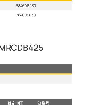
B84606030
B84605030
MRCDB425
额定电压
订货号