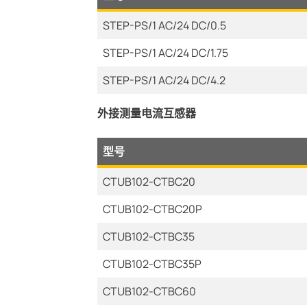
STEP-PS/1 AC/24 DC/0.5
STEP-PS/1 AC/24 DC/1.75
STEP-PS/1 AC/24 DC/4.2
外接测量电流互感器
型号
CTUB102-CTBC20
CTUB102-CTBC20P
CTUB102-CTBC35
CTUB102-CTBC35P
CTUB102-CTBC60