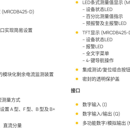
LED条式测量值显示 (MR
– 设备状态LED
RCDB425-D)
– 百分比测量值指示
– 预报警及主报警LED
FC 接口实现简易设置
TFT显示 (MRCDB425-
– 设备状态LED
– 报警LED
– 全文字菜单
– 4-键导航操作
集成测试/复位组合按
 M标准的模块化剩余电流监测装置
密封的透明保护盖
接口
型测量方式
数字输入 (I)
0)设置 A 型、F 型、B 型及 B+
数字输入/输出 (Q)
多功能数字/模拟输出 (M
流、直流分量