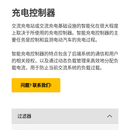
系统组件
控制面板
和港口
和合作伙伴
机械
充电控制器
充电控制器
备和IPS
交流充电站或交流充电基础设施的智能化在很大程度
工程
汽车
上取决于所使用的充电控制器。智能充电控制器的主
要任务是控制和监测电动汽车的充电过程。
互感器
中心
智能充电控制器的特点包含了后端系统的通信和用户
组件
的相关授权，以及通过动态负载管理来高效地分配负
载电流，用于防止当前交流系统的负载过载。
控制器
问题? 联系我们!
过滤器