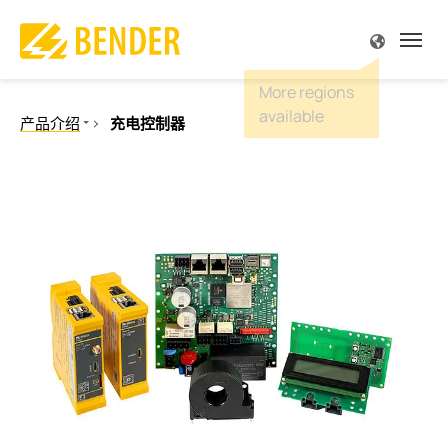
源
源
源
源
源
源
解
解
解
解
解
解
解
解
解
解
解
专
专
服
公
产品介绍
充电控制器
产品介绍
解决方案
专业技术
服务与支持
公司简介
联系方式
概述
概述
概述 
概述 
概述 
概述 
概述 
概述 
概述 
概述 
概述 
概述 
概述 
概述 
概述 
绝缘监视
绝缘故障定位
监视
和设备工程
规范
支持
我们
尔中国
驱动
手术
陆上
太阳
电站
便携
船舶
车辆
在车
供电
露天
火灾
IT系
故障
Futur
剩余电流监视
故障定位
工程、门诊手术
文献
责任
尔全球
食品
显示
海上
风能
变电
内置
港口
信号
充电
服务
深度
TN-S
理念
电力质量
测量和监视继电器
电流监视
 天然气
刊 MONITOR
尔全球
汽车
主配
水下
热电
维护
大楼
充电
空调
冶炼
高电
历史
通讯
质量
生能源
研讨会
机会
起重
安全
运输
保养
控制
离线
操作控制面板
开关设备和IPS
和监视继电器
电网
机器
服务
炼油
服务
BB总
测试工程
发电
感应
维修
POWE
电流互感器